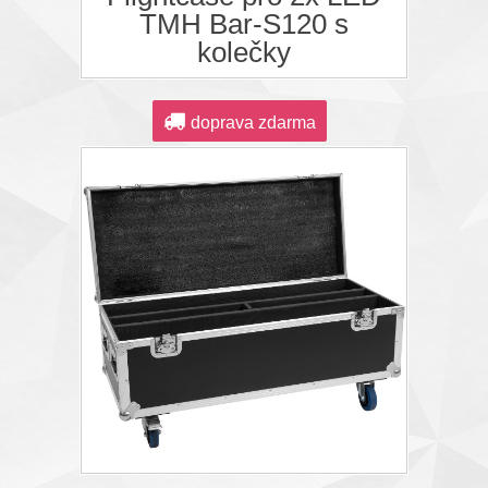
TMH Bar-S120 s
kolečky
doprava zdarma