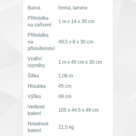
Barva
černá, lamino
Přihrádka
1 m x 14 x 30 cm
na zařízení
Přihrádka
na
49,5 x 8 x 30 cm
příslušenství
Vnitřní
1 m x 40 cm x 30 cm
rozměry
Šířka
1,06 m
Hloubka
45 cm
Výška
49 cm
Velikost
105 x 44.5 x 49 cm
balení
Hmotnost
21.5 kg
balení