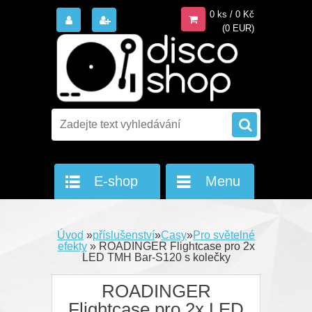
0 ks / 0 Kč
(0 EUR)
E-shop
Menu
Úvod
»
příslušenství
»
Casy
»
Pro světelné
efekty
»
ROADINGER Flightcase pro 2x
LED TMH Bar-S120 s kolečky
ROADINGER
Flightcase pro 2x LED