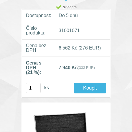
skladem
Dostupnost:
Do 5 dnů
Číslo
31001071
produktu:
Cena bez
6 562 Kč
(276 EUR)
DPH :
Cena s
DPH
7 940 Kč
(333 EUR)
(21 %):
ks