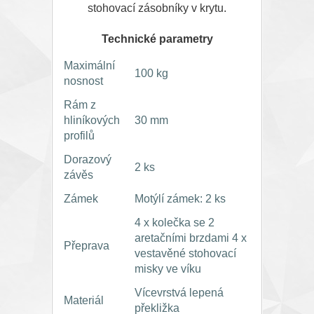
stohovací zásobníky v krytu.
Technické parametry
Maximální
100 kg
nosnost
Rám z
hliníkových
30 mm
profilů
Dorazový
2 ks
závěs
Zámek
Motýlí zámek: 2 ks
4 x kolečka se 2
aretačními brzdami 4 x
Přeprava
vestavěné stohovací
misky ve víku
Vícevrstvá lepená
Materiál
překližka