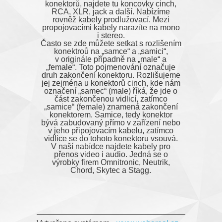
konektorů, najdete tu koncovky cinch,
RCA, XLR, jack a další. Nabízíme
rovněž kabely prodlužovací. Mezi
propojovacími kabely narazíte na mono
i stereo.
Často se zde můžete setkat s rozlišením
konektroů na „samce“ a „samici“,
v originále případně na „male“ a
„female“. Toto pojmenování označuje
druh zakončení konektoru. Rozlišujeme
jej zejména u konektorů cinch, kde nám
označení „samec“ (male) říká, že jde o
část zakončenou vidlicí, zatímco
„samice“ (female) znamená zakončení
konektorem. Samice, tedy konektor
bývá zabudovaný přímo v zařízení nebo
v jeho připojovacím kabelu, zatímco
vidlice se do tohoto konektoru vsouvá.
V naší nabídce najdete kabely pro
přenos video i audio. Jedná se o
výrobky firem Omnitronic, Neutrik,
Chord, Skytec a Stagg.