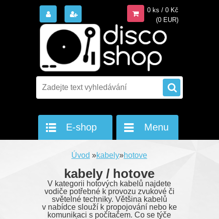
0 ks / 0 Kč
(0 EUR)
E-shop
Menu
Úvod
»
kabely
»
hotove
kabely / hotove
V kategorii hotových kabelů najdete
vodiče potřebné k provozu zvukové či
světelné techniky. Většina kabelů
v nabídce slouží k propojování nebo ke
komunikaci s počítačem. Co se týče